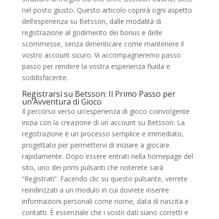
nel posto giusto. Questo articolo coprirà ogni aspetto
dell’esperienza su Betsson, dalle modalità di
registrazione al godimento dei bonus e delle
scommesse, senza dimenticare come mantenere il
vostro account sicuro. Vi accompagneremo passo
passo per rendere la vostra esperienza fluida e
soddisfacente.
Registrarsi su Betsson: Il Primo Passo per
un’Avventura di Gioco
Il percorso verso un’esperienza di gioco coinvolgente
inizia con la creazione di un account su Betsson. La
registrazione è un processo semplice e immediato,
progettato per permettervi di iniziare a giocare
rapidamente. Dopo essere entrati nella homepage del
sito, uno dei primi pulsanti che noterete sarà
“Registrati”. Facendo clic su questo pulsante, verrete
reindirizzati a un modulo in cui dovrete inserire
informazioni personali come nome, data di nascita e
contatti. È essenziale che i vostri dati siano corretti e