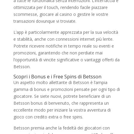
a tutte le funzionalità senza interruzioni. L’interfaccia è
ottimizzata per il touch, rendendo facile piazzare
scommesse, giocare al casino o gestire le vostre
transazioni dovunque vi troviate.
L’app è particolarmente apprezzata per la sua velocità
e stabilità, anche con connessioni internet più lente.
Potrete ricevere notifiche in tempo reale su eventi e
promozioni, garantendo che non perdiate mai
l’opportunità di vincite significative o vantaggi offerti da
Betsson.
Scopri i Bonus e i Free Spins di Betsson
Un aspetto molto allettante di Betsson è l’ampia
gamma di bonus e promozioni pensate per ogni tipo di
giocatore. Se siete nuovi, potrete beneficiare di un
Betsson bonus di benvenuto, che rappresenta un
eccellente modo per iniziare la vostra avventura di
gioco con credito extra o free spins.
Betsson premia anche la fedeltà dei giocatori con