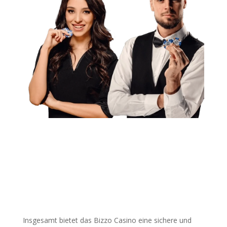
Insgesamt bietet das Bizzo Casino eine sichere und